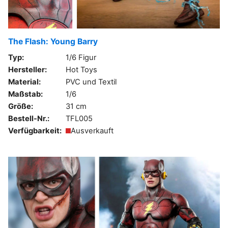
The Flash: Young Barry
Typ:
1/6 Figur
Hersteller:
Hot Toys
Material:
PVC und Textil
Maßstab:
1/6
Größe:
31 cm
Bestell-Nr.:
TFL005
Verfügbarkeit:
Ausverkauft