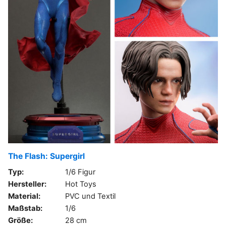
The Flash: Supergirl
Typ:
1/6 Figur
Hersteller:
Hot Toys
Material:
PVC und Textil
Maßstab:
1/6
Größe:
28 cm