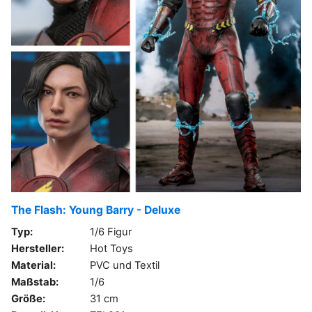
The Flash: Young Barry - Deluxe
Typ:
1/6 Figur
Hersteller:
Hot Toys
Material:
PVC und Textil
Maßstab:
1/6
Größe:
31 cm