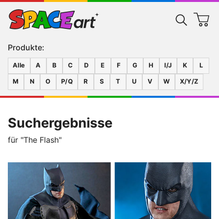
Produkte:
Alle
A
B
C
D
E
F
G
H
I/J
K
L
M
N
O
P/Q
R
S
T
U
V
W
X/Y/Z
Suchergebnisse
für "The Flash"