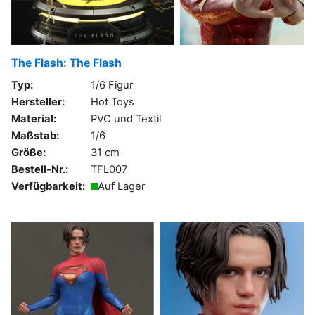
The Flash: The Flash
Typ:
1/6 Figur
Hersteller:
Hot Toys
Material:
PVC und Textil
Maßstab:
1/6
Größe:
31 cm
Bestell-Nr.:
TFL007
Verfügbarkeit:
Auf Lager