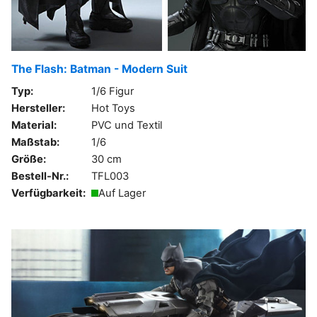
The Flash: Batman - Modern Suit
Typ:
1/6 Figur
Hersteller:
Hot Toys
Material:
PVC und Textil
Maßstab:
1/6
Größe:
30 cm
Bestell-Nr.:
TFL003
Verfügbarkeit:
Auf Lager