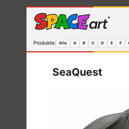
Produkte:
Alle
A
B
C
D
E
F
SeaQuest
Produkte S