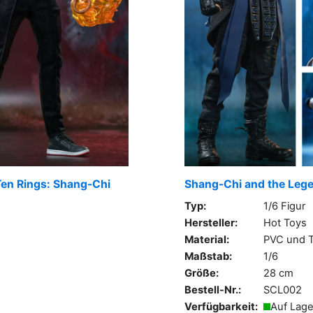
Ten Rings: Shang-Chi
Shang-Chi and the Lege
Typ:
1/6 Figur
Hersteller:
Hot Toys
Material:
PVC und T
Maßstab:
1/6
Größe:
28 cm
Bestell-Nr.:
SCL002
Verfügbarkeit:
Auf Lage