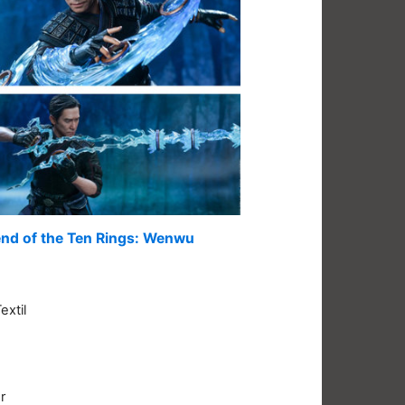
nd of the Ten Rings: Wenwu
extil
r