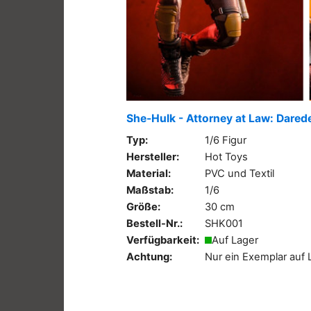
She-Hulk - Attorney at Law: Darede
Typ:
1/6 Figur
Hersteller:
Hot Toys
Material:
PVC und Textil
Maßstab:
1/6
Größe:
30 cm
Bestell-Nr.:
SHK001
Verfügbarkeit:
Auf Lager
Achtung:
Nur ein Exemplar auf 