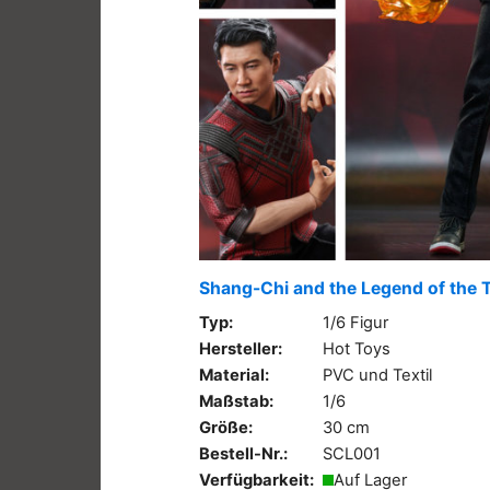
Shang-Chi and the Legend of the 
Typ:
1/6 Figur
Hersteller:
Hot Toys
Material:
PVC und Textil
Maßstab:
1/6
Größe:
30 cm
Bestell-Nr.:
SCL001
Verfügbarkeit:
Auf Lager