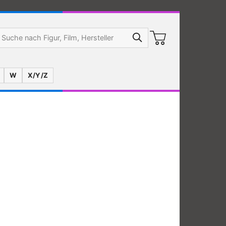
W
X/Y/Z