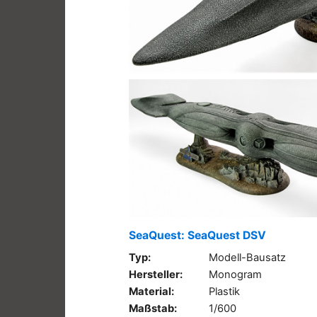
SeaQuest: SeaQuest DSV
Typ:
Modell-Bausatz
Hersteller:
Monogram
Material:
Plastik
Maßstab:
1/600