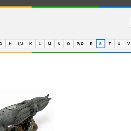
G
H
I/J
K
L
M
N
O
P/Q
R
S
T
U
V