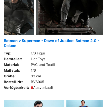
Batman v Superman - Dawn of Justice: Batman 2.0 -
Deluxe
Typ:
1/6 Figur
Hersteller:
Hot Toys
Material:
PVC und Textil
Maßstab:
1/6
Größe:
33 cm
Bestell-Nr.:
BVS005
Verfügbarkeit:
Ausverkauft