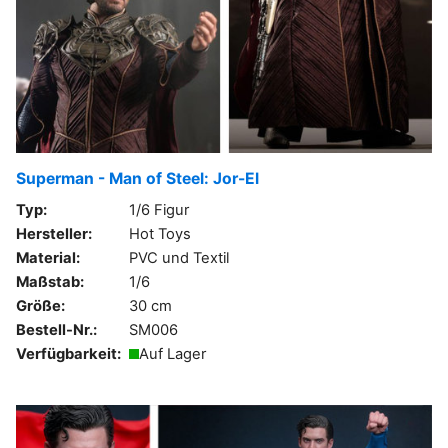
Superman - Man of Steel: Jor-El
Typ:
1/6 Figur
Hersteller:
Hot Toys
Material:
PVC und Textil
Maßstab:
1/6
Größe:
30 cm
Bestell-Nr.:
SM006
Verfügbarkeit:
Auf Lager