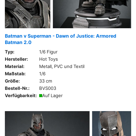
Batman v Superman - Dawn of Justice: Armored
Batman 2.0
Typ:
1/6 Figur
Hersteller:
Hot Toys
Material:
Metall, PVC und Textil
Maßstab:
1/6
Größe:
33 cm
Bestell-Nr.:
BVS003
Verfügbarkeit:
Auf Lager