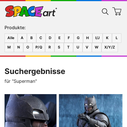
Produkte:
Alle
A
B
C
D
E
F
G
H
I/J
K
L
M
N
O
P/Q
R
S
T
U
V
W
X/Y/Z
Suchergebnisse
für "Superman"