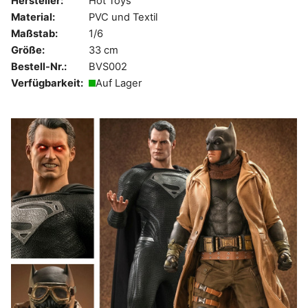
Hersteller:
Hot Toys
Material:
PVC und Textil
Maßstab:
1/6
Größe:
33 cm
Bestell-Nr.:
BVS002
Verfügbarkeit:
Auf Lager