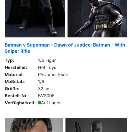
Batman v Superman - Dawn of Justice: Batman - With
Sniper Rifle
Typ:
1/6 Figur
Hersteller:
Hot Toys
Material:
PVC und Textil
Maßstab:
1/6
Größe:
32 cm
Bestell-Nr.:
BVS006
Verfügbarkeit:
Auf Lager