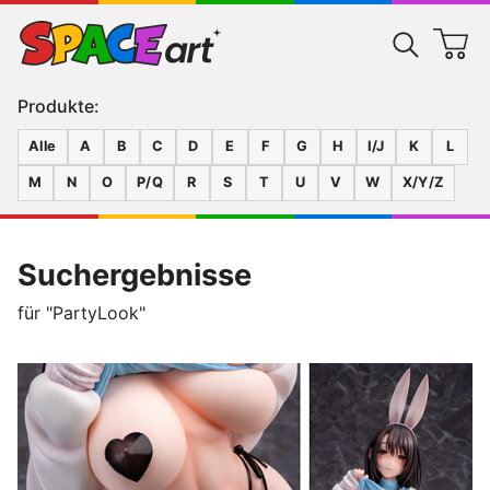
Produkte:
Alle
A
B
C
D
E
F
G
H
I/J
K
L
M
N
O
P/Q
R
S
T
U
V
W
X/Y/Z
Suchergebnisse
für "PartyLook"