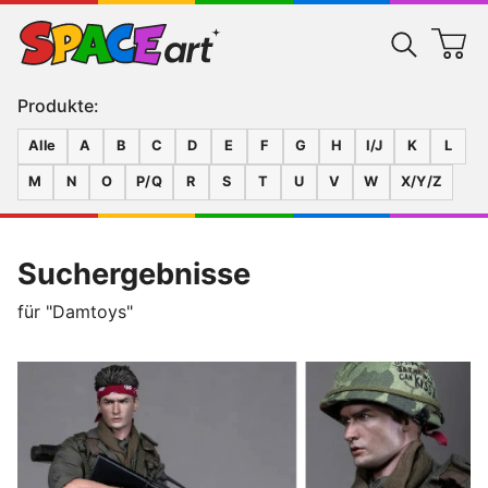
Produkte:
Alle
A
B
C
D
E
F
G
H
I/J
K
L
M
N
O
P/Q
R
S
T
U
V
W
X/Y/Z
Suchergebnisse
für "Damtoys"