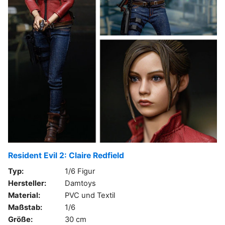
Resident Evil 2: Claire Redfield
Typ:
1/6 Figur
Hersteller:
Damtoys
Material:
PVC und Textil
Maßstab:
1/6
Größe:
30 cm