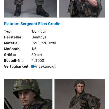
Platoon: Sergeant Elias Grodin
Typ:
1/6 Figur
Hersteller:
Damtoys
Material:
PVC und Textil
Maßstab:
1/6
Größe:
30 cm
Bestell-Nr.:
PLT003
Verfügbarkeit:
Angekündigt