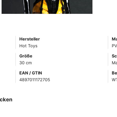
Hersteller
Ma
Hot Toys
PV
Größe
Sc
30 cm
Ma
EAN / GTIN
Be
4897011172705
W
ecken