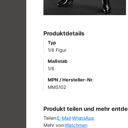
Produktdetails
Typ
1/6 Figur
Maßstab
1/6
MPN / Hersteller-Nr.
MMS102
Produkt teilen und mehr entd
Teilen:
E-Mail
·
WhatsApp
Mehr von:
Watchmen