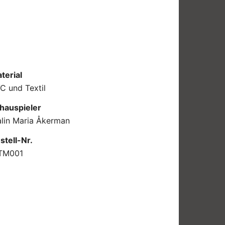
terial
C und Textil
hauspieler
lin Maria Åkerman
stell-Nr.
TM001