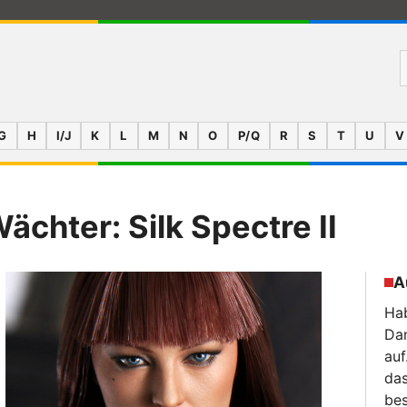
G
H
I/J
K
L
M
N
O
P/Q
R
S
T
U
V
chter: Silk Spectre II
A
Hab
Da
auf
das
bes