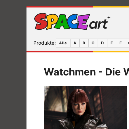
Produkte:
Alle
A
B
C
D
E
F
Watchmen - Die Wä