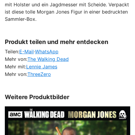
mit Holster und ein Jagdmesser mit Scheide. Verpackt
ist diese tolle Morgan Jones Figur in einer bedruckten
Sammler-Box.
Produkt teilen und mehr entdecken
Teilen:
E-Mail
·
WhatsApp
Mehr von:
The Walking Dead
Mehr mit:
Lennie James
Mehr von:
ThreeZero
Weitere Produktbilder