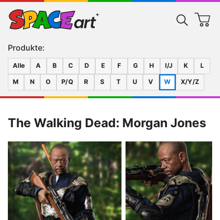
Produkte:
Alle
A
B
C
D
E
F
G
H
I/J
K
L
M
N
O
P/Q
R
S
T
U
V
W
X/Y/Z
The Walking Dead: Morgan Jones