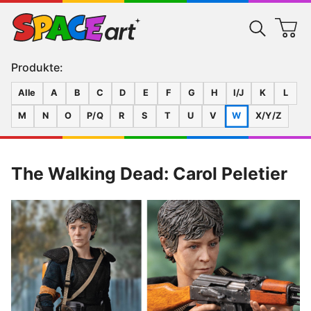
Produkte:
Alle
A
B
C
D
E
F
G
H
I/J
K
L
M
N
O
P/Q
R
S
T
U
V
W
X/Y/Z
The Walking Dead: Carol Peletier