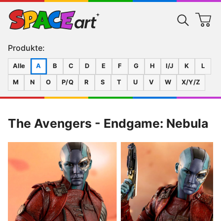
Produkte:
Alle
A
B
C
D
E
F
G
H
I/J
K
L
M
N
O
P/Q
R
S
T
U
V
W
X/Y/Z
The Avengers - Endgame: Nebula