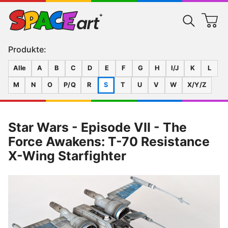
Produkte:
Alle
A
B
C
D
E
F
G
H
I/J
K
L
M
N
O
P/Q
R
S
T
U
V
W
X/Y/Z
Star Wars - Episode VII - The
Force Awakens: T-70 Resistance
X-Wing Starfighter