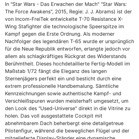
In "Star Wars - Das Erwachen der Mach" "Star Wars:
The Force Awakens", 2015, Regie: J. J. Abrams) ist der
von Incom-FreiTek entwickelte T-70 Resistance X-
Wing Stafighter die technologische Speerspitze im
Kampf gegen die Erste Ordnung. Als moderner
Nachfolger des legendären T-65 wurde er ursprünglich
für die Neue Republik entworfen, erlangte jedoch vor
allem als schlagkräftiges Rückgrat des Widerstands
Berühmtheit. Dieses hochdetaillierte Fertig-Modell im
Maßstab 1/72 fängt die Eleganz des langen
Sternenjägers perfekt ein und besticht durch eine
extrem professionelle Handbemalung. Sämtliche
Kennzeichnungen sowie authentische Kampf- und
Verschleißspuren wurden meisterhaft umgesetzt, um
den Look des "Used-Universe" direkt in die Vitrine zu
holen. Das voll ausgestattete Cockpit mit
abnehmbarem Dach beherbergt eine detailgetreue
Pilotenfigur, während die beweglichen Flügel und der
mitgelieferte Display-Ständer eine dynamische