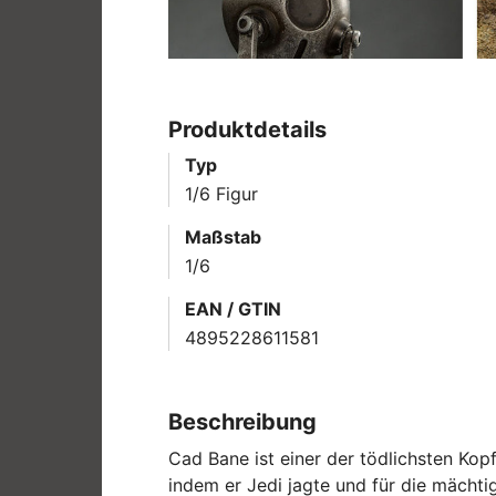
Produktdetails
Typ
1/6 Figur
Maßstab
1/6
EAN / GTIN
4895228611581
Beschreibung
Cad Bane ist einer der tödlichsten Ko
indem er Jedi jagte und für die mächtig