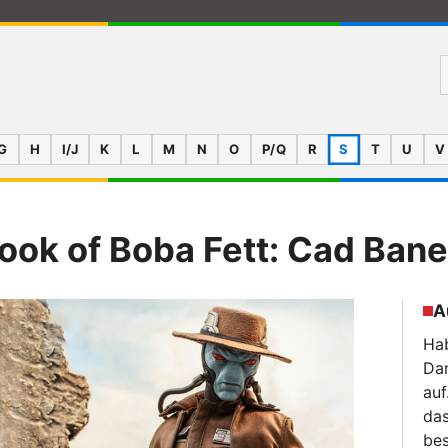
G
H
I/J
K
L
M
N
O
P/Q
R
S
T
U
V
ook of Boba Fett: Cad Bane
A
Hab
Da
auf
das
bes