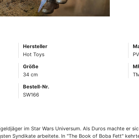
Hersteller
Ma
Hot Toys
PV
Größe
MP
34 cm
T
Bestell-Nr.
SW166
pfgeldjäger im Star Wars Universum. Als Duros machte er si
sten Syndikate arbeitete. In "The Book of Boba Fett" kehrte