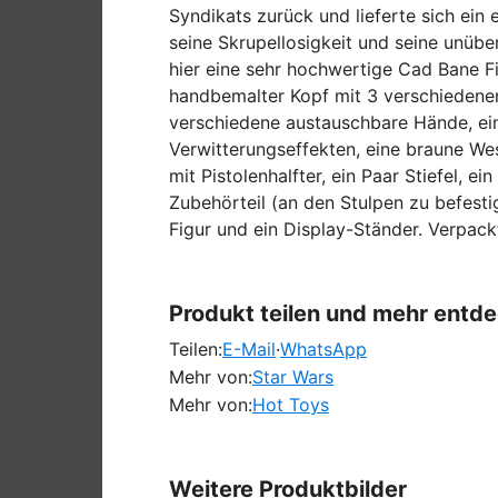
Syndikats zurück und lieferte sich ein e
seine Skrupellosigkeit und seine unübe
hier eine sehr hochwertige Cad Bane Fi
handbemalter Kopf mit 3 verschiedenen
verschiedene austauschbare Hände, ein
Verwitterungseffekten, eine braune Wes
mit Pistolenhalfter, ein Paar Stiefel, 
Zubehörteil (an den Stulpen zu befesti
Figur und ein Display-Ständer. Verpack
Produkt teilen und mehr entd
Teilen:
E-Mail
·
WhatsApp
Mehr von:
Star Wars
Mehr von:
Hot Toys
Weitere Produktbilder