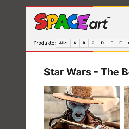
Produkte:
Alle
A
B
C
D
E
F
Star Wars - The B