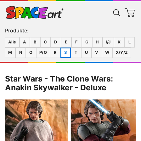
Produkte:
Alle
A
B
C
D
E
F
G
H
I/J
K
L
M
N
O
P/Q
R
S
T
U
V
W
X/Y/Z
Star Wars - The Clone Wars:
Anakin Skywalker - Deluxe