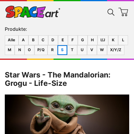
Produkte:
Alle
A
B
C
D
E
F
G
H
I/J
K
L
M
N
O
P/Q
R
S
T
U
V
W
X/Y/Z
Star Wars - The Mandalorian:
Grogu - Life-Size