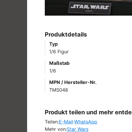
Produktdetails
Typ
1/6 Figur
Maßstab
1/6
MPN / Hersteller-Nr.
TMS048
Produkt teilen und mehr entd
Teilen:
E-Mail
·
WhatsApp
Mehr von:
Star Wars