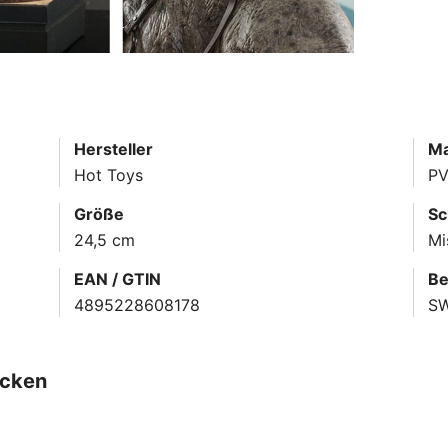
Hersteller
Ma
Hot Toys
PV
Größe
Sc
24,5 cm
Mi
EAN / GTIN
Be
4895228608178
S
ecken