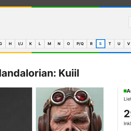
G
H
I/J
K
L
M
N
O
P/Q
R
S
T
U
V
andalorian: Kuiil
A
Lie
2
Ink