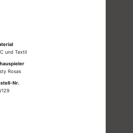
terial
C und Textil
hauspieler
sty Rosas
stell-Nr.
W129