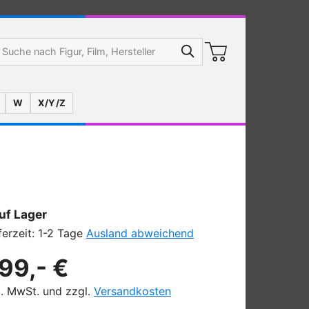
W
X/Y/Z
uf Lager
ferzeit: 1-2 Tage
Ausland abweichend
99,- €
l. MwSt. und zzgl.
Versandkosten