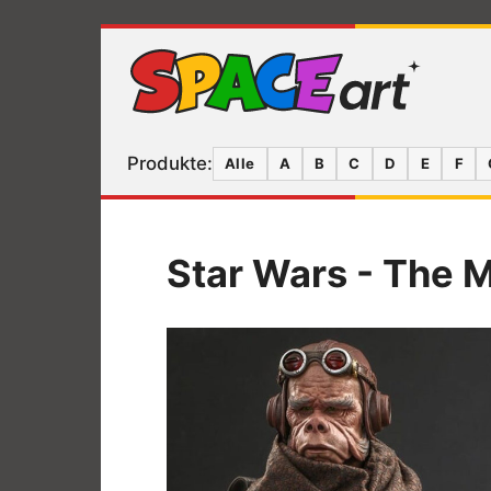
Produkte:
Alle
A
B
C
D
E
F
Star Wars - The M