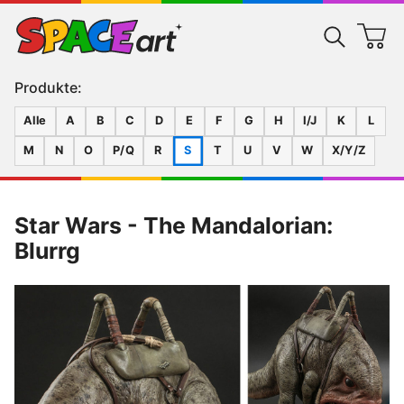
Produkte:
Alle
A
B
C
D
E
F
G
H
I/J
K
L
M
N
O
P/Q
R
S
T
U
V
W
X/Y/Z
Star Wars - The Mandalorian:
Blurrg