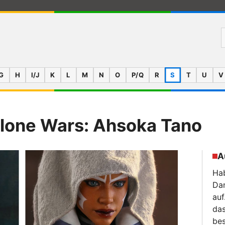
G
H
I/J
K
L
M
N
O
P/Q
R
S
T
U
V
Clone Wars: Ahsoka Tano
A
Hab
Da
auf
das
bes