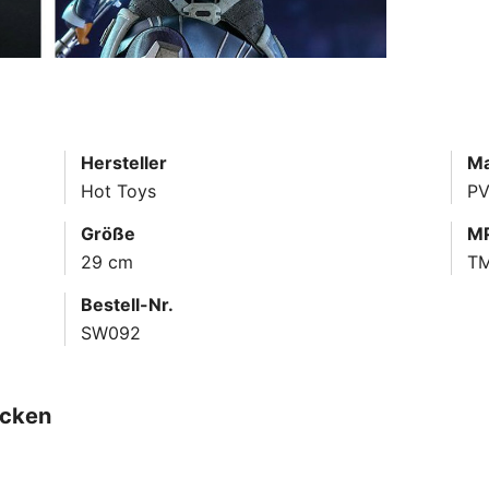
Hersteller
Ma
Hot Toys
PV
Größe
MP
29 cm
T
Bestell-Nr.
SW092
ecken