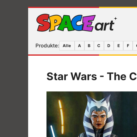
Produkte:
Alle
A
B
C
D
E
F
Star Wars - The 