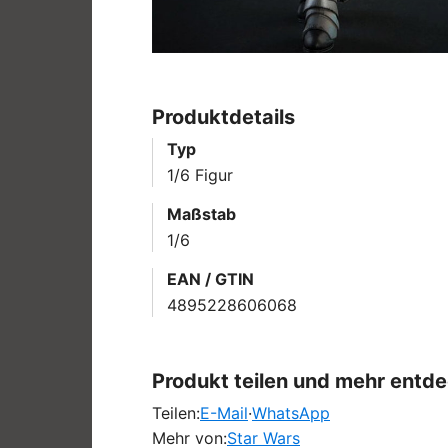
Produktdetails
Typ
1/6 Figur
Maßstab
1/6
EAN / GTIN
4895228606068
Produkt teilen und mehr entd
Teilen:
E-Mail
·
WhatsApp
Mehr von:
Star Wars