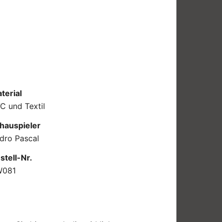
terial
C und Textil
hauspieler
dro Pascal
stell-Nr.
W081