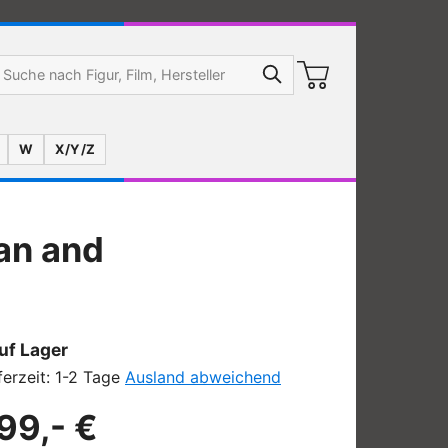
W
X/Y/Z
an and
uf Lager
ferzeit: 1-2 Tage
Ausland abweichend
99,- €