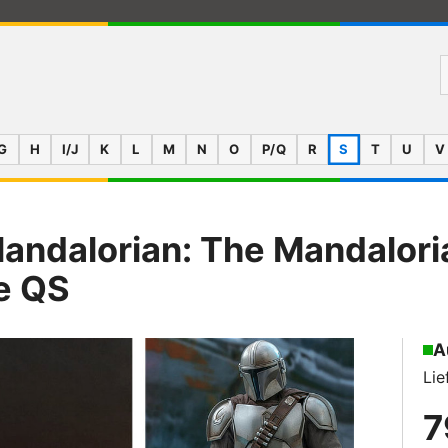
G
H
I/J
K
L
M
N
O
P/Q
R
S
T
U
V
Mandalorian: The Mandalori
xe QS
A
Lie
7