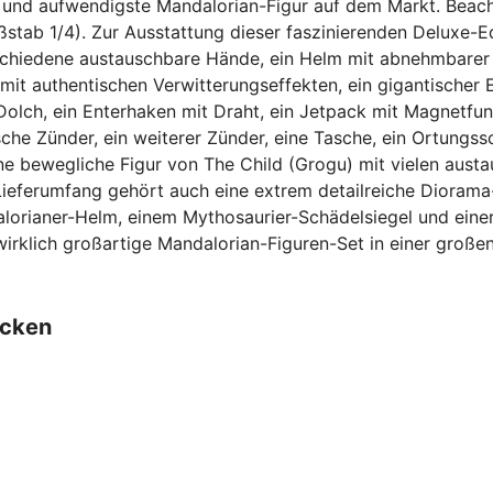
 und aufwendigste Mandalorian-Figur auf dem Markt. Beacht
ab 1/4). Zur Ausstattung dieser faszinierenden Deluxe-Ed
schiedene austauschbare Hände, ein Helm mit abnehmbarer 
it authentischen Verwitterungseffekten, ein gigantischer 
n Dolch, ein Enterhaken mit Draht, ein Jetpack mit Magnetfu
che Zünder, ein weiterer Zünder, eine Tasche, ein Ortungssc
 bewegliche Figur von The Child (Grogu) mit vielen austau
eferumfang gehört auch eine extrem detailreiche Diorama
orianer-Helm, einem Mythosaurier-Schädelsiegel und einer
 wirklich großartige Mandalorian-Figuren-Set in einer groß
ecken