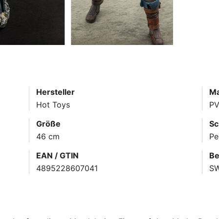
Hersteller
Ma
Hot Toys
PV
Größe
Sc
46 cm
Pe
EAN / GTIN
Be
4895228607041
S