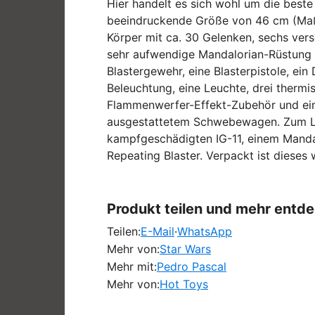
Hier handelt es sich wohl um die beste
beeindruckende Größe von 46 cm (Maßst
Körper mit ca. 30 Gelenken, sechs ver
sehr aufwendige Mandalorian-Rüstung m
Blastergewehr, eine Blasterpistole, ei
Beleuchtung, eine Leuchte, drei thermis
Flammenwerfer-Effekt-Zubehör und eine
ausgestattetem Schwebewagen. Zum Li
kampfgeschädigten IG-11, einem Mandal
Repeating Blaster. Verpackt ist dieses
Produkt teilen und mehr entd
Teilen:
E-Mail
·
WhatsApp
Mehr von:
Star Wars
Mehr mit:
Pedro Pascal
Mehr von:
Hot Toys