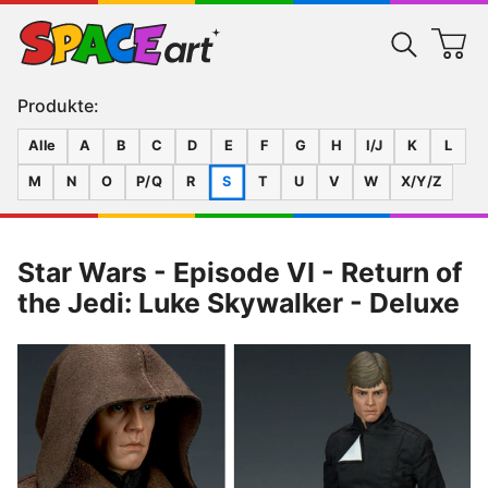
Produkte:
Alle
A
B
C
D
E
F
G
H
I/J
K
L
M
N
O
P/Q
R
S
T
U
V
W
X/Y/Z
Star Wars - Episode VI - Return of
the Jedi: Luke Skywalker - Deluxe