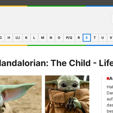
G
H
I/J
K
L
M
N
O
P/Q
R
S
T
U
V
andalorian: The Child - Lif
A
Hab
Da
auf
das
bes