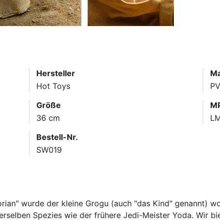
Hersteller
Ma
Hot Toys
PV
Größe
MP
36 cm
L
Bestell-Nr.
SW019
rian" wurde der kleine Grogu (auch "das Kind" genannt) wo
erselben Spezies wie der frühere Jedi-Meister Yoda. Wir bi