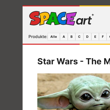
Produkte:
Alle
A
B
C
D
E
F
Star Wars - The M