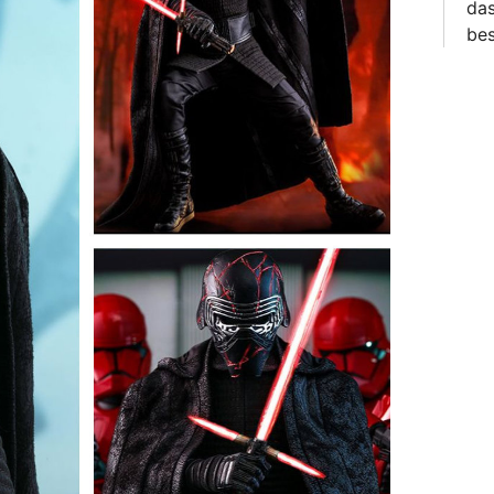
das
bes