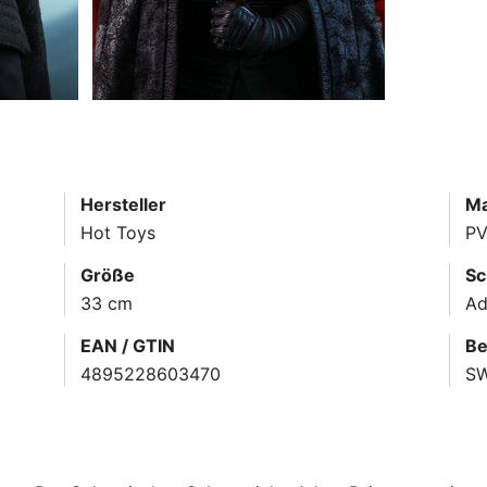
Hersteller
Ma
Hot Toys
PV
Größe
Sc
33 cm
Ad
EAN / GTIN
Be
4895228603470
S