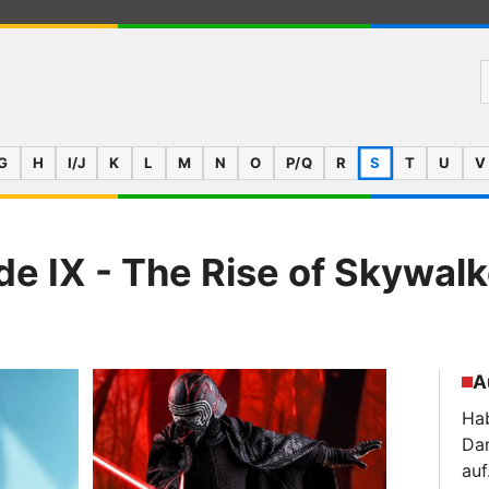
G
H
I/J
K
L
M
N
O
P/Q
R
S
T
U
V
de IX - The Rise of Skywalk
A
Hab
Da
auf