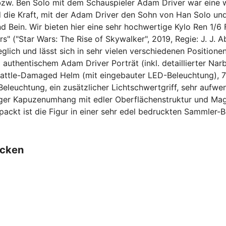
bzw. Ben Solo mit dem Schauspieler Adam Driver war eine w
 die Kraft, mit der Adam Driver den Sohn von Han Solo und 
 Bein. Wir bieten hier eine sehr hochwertige Kylo Ren 1/6 
s" ("Star Wars: The Rise of Skywalker", 2019, Regie: J. J. A
eglich und lässt sich in sehr vielen verschiedenen Positione
authentischem Adam Driver Porträt (inkl. detaillierter Narb
 Battle-Damaged Helm (mit eingebauter LED-Beleuchtung), 
Beleuchtung, ein zusätzlicher Lichtschwertgriff, sehr aufw
tiger Kapuzenumhang mit edler Oberflächenstruktur und Mag
ackt ist die Figur in einer sehr edel bedruckten Sammler-
ecken