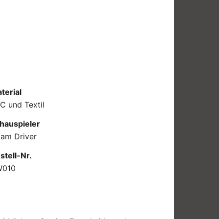
terial
C und Textil
hauspieler
am Driver
stell-Nr.
W010