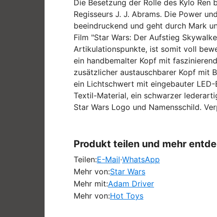
Die Besetzung der Rolle des Kylo Ren 
Regisseurs J. J. Abrams. Die Power und
beeindruckend und geht durch Mark und
Film "Star Wars: Der Aufstieg Skywalker
Artikulationspunkte, ist somit voll bew
ein handbemalter Kopf mit faszinierend 
zusätzlicher austauschbarer Kopf mit
ein Lichtschwert mit eingebauter LED-
Textil-Material, ein schwarzer lederar
Star Wars Logo und Namensschild. Verp
Produkt teilen und mehr entd
Teilen:
E-Mail
·
WhatsApp
Mehr von:
Star Wars
Mehr mit:
Adam Driver
Mehr von:
Hot Toys