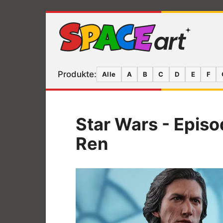
Produkte:
Alle
A
B
C
D
E
F
Star Wars - Episo
Ren