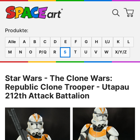
Produkte:
Alle
A
B
C
D
E
F
G
H
I/J
K
L
M
N
O
P/Q
R
S
T
U
V
W
X/Y/Z
Star Wars - The Clone Wars:
Republic Clone Trooper - Utapau
212th Attack Battalion