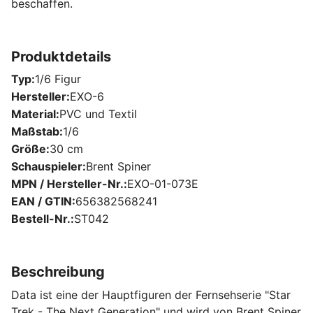
beschaffen.
Produktdetails
Typ
1/6 Figur
Hersteller
EXO-6
Material
PVC und Textil
Maßstab
1/6
Größe
30 cm
Schauspieler
Brent Spiner
MPN / Hersteller-Nr.
EXO-01-073E
EAN / GTIN
656382568241
Bestell-Nr.
ST042
Beschreibung
Data ist eine der Hauptfiguren der Fernsehserie "Star
Trek - The Next Generation" und wird von Brent Spiner