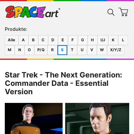
Produkte:
Alle
A
B
C
D
E
F
G
H
I/J
K
L
M
N
O
P/Q
R
S
T
U
V
W
X/Y/Z
Star Trek - The Next Generation:
Commander Data - Essential
Version