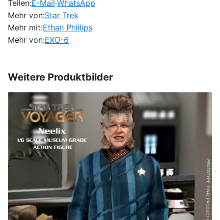
Teilen:
E-Mail
·
WhatsApp
Mehr von:
Star Trek
Mehr mit:
Ethan Phillips
Mehr von:
EXO-6
Weitere Produktbilder