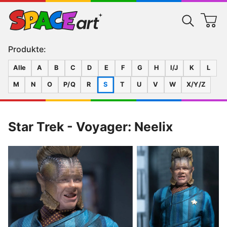
Produkte:
Alle
A
B
C
D
E
F
G
H
I/J
K
L
M
N
O
P/Q
R
S
T
U
V
W
X/Y/Z
Star Trek - Voyager: Neelix