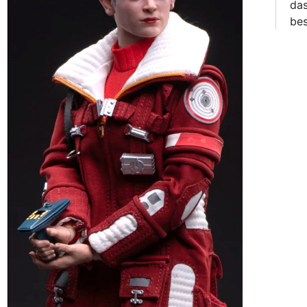
das
bes