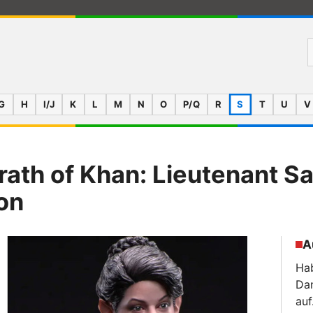
G
H
I/J
K
L
M
N
O
P/Q
R
S
T
U
V
rath of Khan: Lieutenant Sa
on
A
Hab
Da
auf