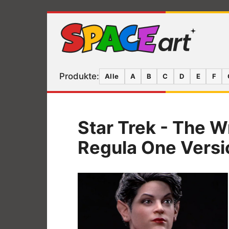
Produkte:
Alle
A
B
C
D
E
F
Star Trek - The W
Regula One Versi