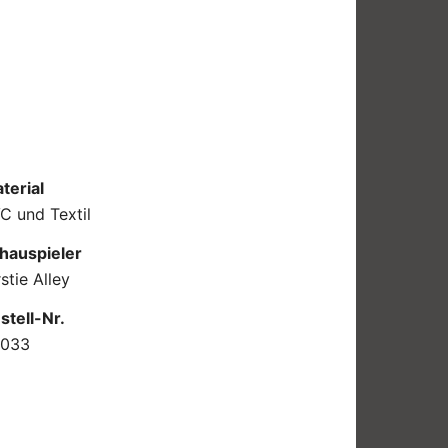
terial
C und Textil
hauspieler
rstie Alley
stell-Nr.
T033