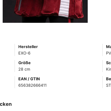
Hersteller
Ma
EXO-6
PV
Größe
Sc
28 cm
Ki
EAN / GTIN
Be
656382666411
S
ecken