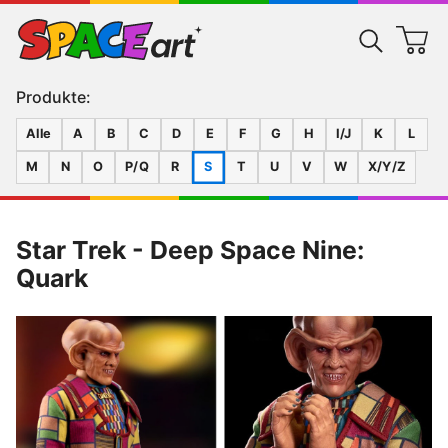
Produkte:
Alle
A
B
C
D
E
F
G
H
I/J
K
L
M
N
O
P/Q
R
S
T
U
V
W
X/Y/Z
Star Trek - Deep Space Nine:
Quark