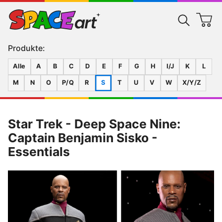
Produkte:
Alle
A
B
C
D
E
F
G
H
I/J
K
L
M
N
O
P/Q
R
S
T
U
V
W
X/Y/Z
Star Trek - Deep Space Nine:
Captain Benjamin Sisko -
Essentials