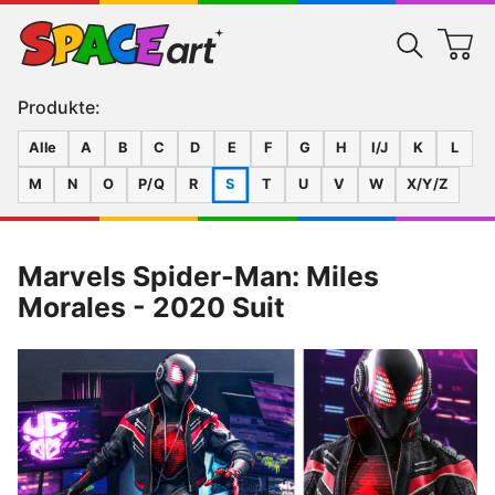
Produkte:
Alle
A
B
C
D
E
F
G
H
I/J
K
L
M
N
O
P/Q
R
S
T
U
V
W
X/Y/Z
Marvels Spider-Man: Miles
Morales - 2020 Suit