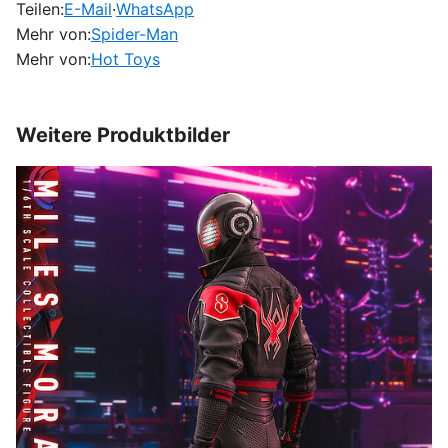
Teilen:
E-Mail
·
WhatsApp
Mehr von:
Spider-Man
Mehr von:
Hot Toys
Weitere Produktbilder