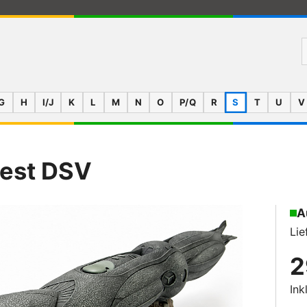
G
H
I/J
K
L
M
N
O
P/Q
R
S
T
U
V
est DSV
A
Lie
2
Ink