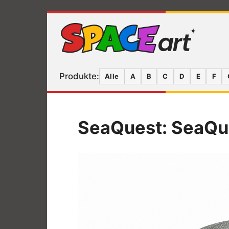
Produkte:
Alle
A
B
C
D
E
F
SeaQuest: SeaQu