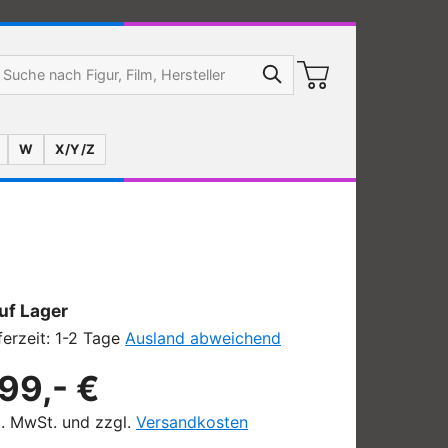
W
X/Y/Z
uf Lager
ferzeit: 1-2 Tage
Ausland abweichend
99,- €
l. MwSt. und zzgl.
Versandkosten