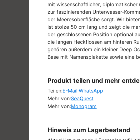
mit wissenschaftlicher, diplomatische
zur faszinierenden Unterwasser-Komman
der Meeresoberfläche sorgt. Wir biet
ist stolze 50 cm lang und zeigt die ma
der geschlossenen Position optional au
die langen Heckflossen am hinteren R
gehören außerdem ein kleiner Deep Ocea
Base mit Namensplakette sowie eine be
Produkt teilen und mehr entd
Teilen:
E-Mail
·
WhatsApp
Mehr von:
SeaQuest
Mehr von:
Monogram
Hinweis zum Lagerbestand