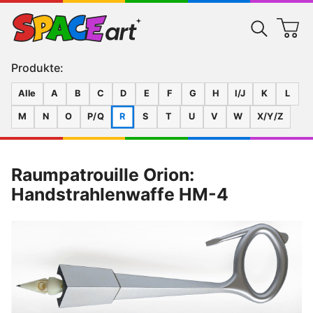
Produkte:
Alle
A
B
C
D
E
F
G
H
I/J
K
L
M
N
O
P/Q
R
S
T
U
V
W
X/Y/Z
Raumpatrouille Orion:
Handstrahlenwaffe HM-4