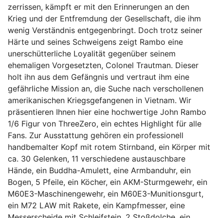
zerrissen, kämpft er mit den Erinnerungen an den
Krieg und der Entfremdung der Gesellschaft, die ihm
wenig Verständnis entgegenbringt. Doch trotz seiner
Härte und seines Schweigens zeigt Rambo eine
unerschütterliche Loyalität gegenüber seinem
ehemaligen Vorgesetzten, Colonel Trautman. Dieser
holt ihn aus dem Gefängnis und vertraut ihm eine
gefährliche Mission an, die Suche nach verschollenen
amerikanischen Kriegsgefangenen in Vietnam. Wir
präsentieren Ihnen hier eine hochwertige John Rambo
1/6 Figur von ThreeZero, ein echtes Highlight für alle
Fans. Zur Ausstattung gehören ein professionell
handbemalter Kopf mit rotem Stirnband, ein Körper mit
ca. 30 Gelenken, 11 verschiedene austauschbare
Hände, ein Buddha-Amulett, eine Armbanduhr, ein
Bogen, 5 Pfeile, ein Köcher, ein AKM-Sturmgewehr, ein
M60E3-Maschinengewehr, ein M60E3-Munitionsgurt,
ein M72 LAW mit Rakete, ein Kampfmesser, eine
Messerscheide mit Schleifstein, 2 Stoßdolche, ein