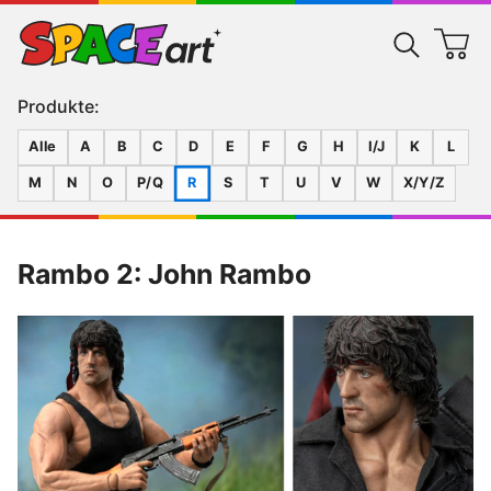
Produkte:
Alle
A
B
C
D
E
F
G
H
I/J
K
L
M
N
O
P/Q
R
S
T
U
V
W
X/Y/Z
Rambo 2: John Rambo