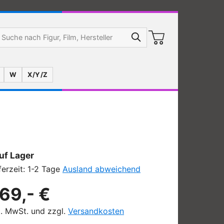
W
X/Y/Z
uf Lager
ferzeit: 1-2 Tage
Ausland abweichend
69,- €
l. MwSt. und zzgl.
Versandkosten