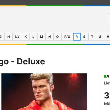
G
H
I/J
K
L
M
N
O
P/Q
R
S
T
U
V
go - Deluxe
A
Lie
3
Ink