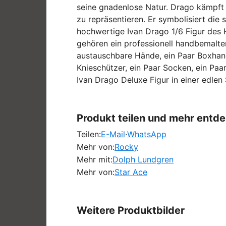
seine gnadenlose Natur. Drago kämpft 
zu repräsentieren. Er symbolisiert di
hochwertige Ivan Drago 1/6 Figur des H
gehören ein professionell handbemalter
austauschbare Hände, ein Paar Boxhands
Knieschützer, ein Paar Socken, ein Paar
Ivan Drago Deluxe Figur in einer edle
Produkt teilen und mehr entd
Teilen:
E-Mail
·
WhatsApp
Mehr von:
Rocky
Mehr mit:
Dolph Lundgren
Mehr von:
Star Ace
Weitere Produktbilder