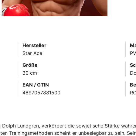
Hersteller
Ma
Star Ace
PV
Größe
Sc
30 cm
Do
EAN / GTIN
Be
4897057881500
R
n Dolph Lundgren, verkörpert die sowjetische Stärke währen
ten Trainingsmethoden scheint er unbesiegbar zu sein. Sein