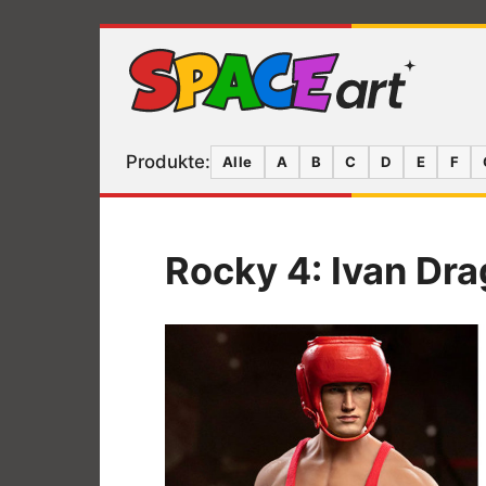
Produkte:
Alle
A
B
C
D
E
F
Rocky 4: Ivan Dra