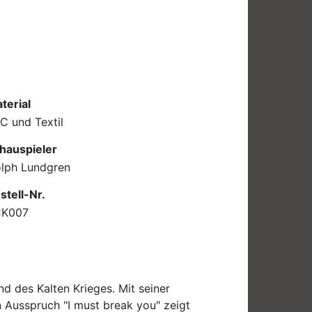
terial
C und Textil
hauspieler
lph Lundgren
stell-Nr.
CK007
d des Kalten Krieges. Mit seiner
 Ausspruch "I must break you" zeigt