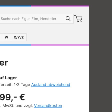
W
X/Y/Z
er
uf Lager
ferzeit: 1-2 Tage
Ausland abweichend
99,- €
l. MwSt. und zzgl.
Versandkosten