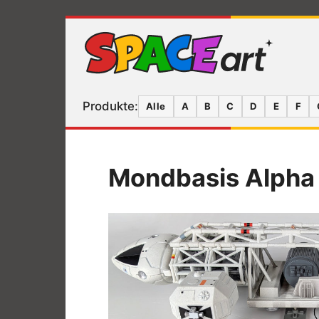
Produkte:
Alle
A
B
C
D
E
F
Mondbasis Alpha 1