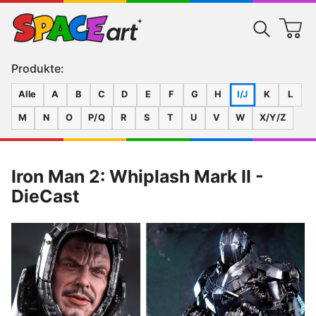
Produkte:
Alle
A
B
C
D
E
F
G
H
I/J
K
L
M
N
O
P/Q
R
S
T
U
V
W
X/Y/Z
Iron Man 2: Whiplash Mark II -
DieCast