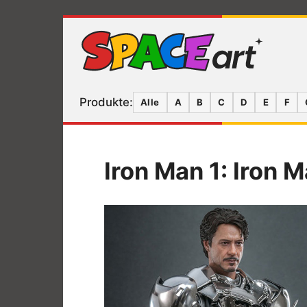
Produkte:
Alle
A
B
C
D
E
F
Iron Man 1: Iron M