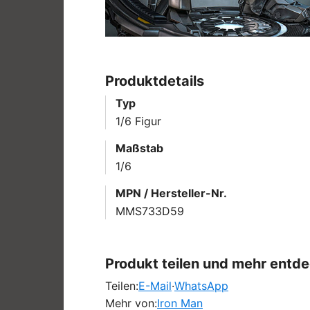
Produktdetails
Typ
1/6 Figur
Maßstab
1/6
MPN / Hersteller-Nr.
MMS733D59
Produkt teilen und mehr entd
Teilen:
E-Mail
·
WhatsApp
Mehr von:
Iron Man