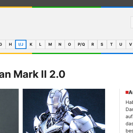
G
H
I/J
K
L
M
N
O
P/Q
R
S
T
U
V
an Mark II 2.0
A
Hab
Da
auf
das
bes