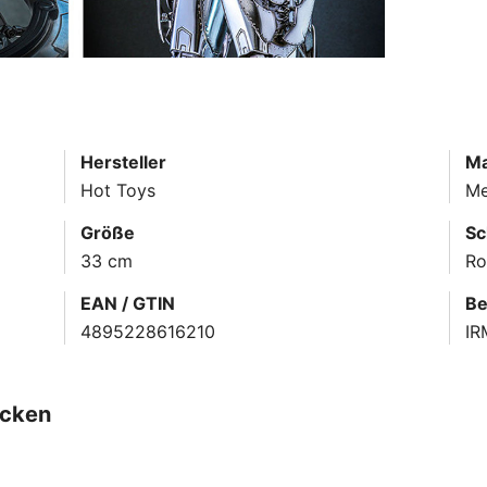
Hersteller
Ma
Hot Toys
Me
Größe
Sc
33 cm
Ro
EAN / GTIN
Be
4895228616210
IR
ecken