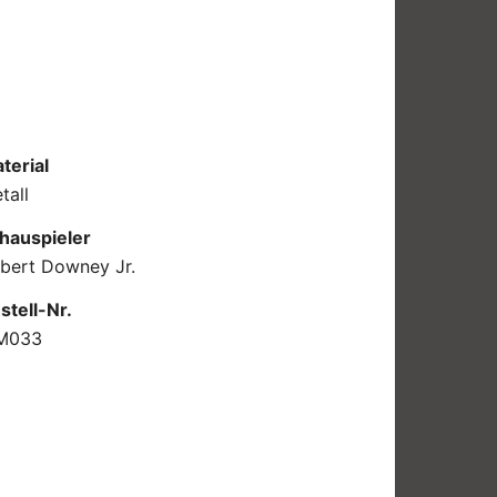
terial
tall
hauspieler
bert Downey Jr.
stell-Nr.
M033