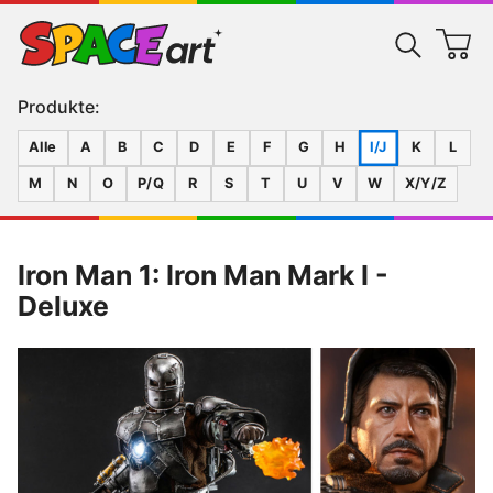
Produkte:
Alle
A
B
C
D
E
F
G
H
I/J
K
L
M
N
O
P/Q
R
S
T
U
V
W
X/Y/Z
Iron Man 1: Iron Man Mark I -
Deluxe