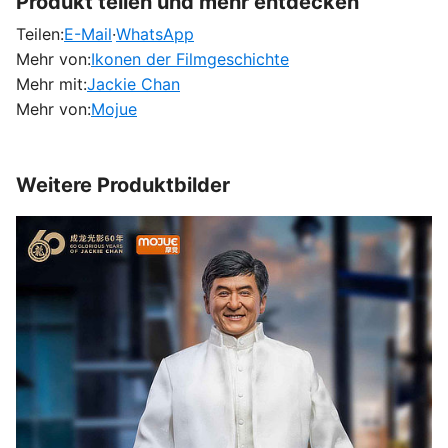
Produkt teilen und mehr entdecken
Teilen:
E-Mail
·
WhatsApp
Mehr von:
Ikonen der Filmgeschichte
Mehr mit:
Jackie Chan
Mehr von:
Mojue
Weitere Produktbilder