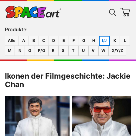
Produkte:
Alle
A
B
C
D
E
F
G
H
I/J
K
L
M
N
O
P/Q
R
S
T
U
V
W
X/Y/Z
Ikonen der Filmgeschichte: Jackie
Chan