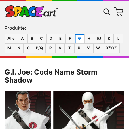
Produkte:
Alle
A
B
C
D
E
F
G
H
I/J
K
L
M
N
O
P/Q
R
S
T
U
V
W
X/Y/Z
G.I. Joe: Code Name Storm
Shadow