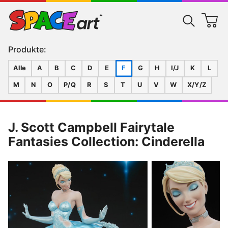
Produkte:
Alle
A
B
C
D
E
F
G
H
I/J
K
L
M
N
O
P/Q
R
S
T
U
V
W
X/Y/Z
J. Scott Campbell Fairytale
Fantasies Collection: Cinderella