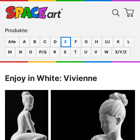
Produkte:
Alle
A
B
C
D
E
F
G
H
I/J
K
L
M
N
O
P/Q
R
S
T
U
V
W
X/Y/Z
Enjoy in White: Vivienne