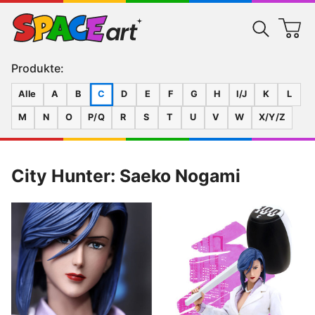
Produkte:
Alle
A
B
C
D
E
F
G
H
I/J
K
L
M
N
O
P/Q
R
S
T
U
V
W
X/Y/Z
City Hunter: Saeko Nogami