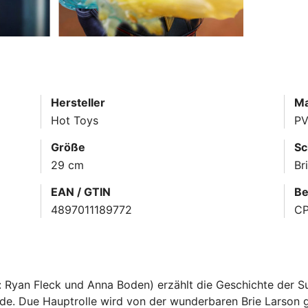
Hersteller
Ma
Hot Toys
PV
Größe
Sc
29 cm
Br
EAN / GTIN
Be
4897011189772
C
: Ryan Fleck und Anna Boden) erzählt die Geschichte der S
e. Due Hauptrolle wird von der wunderbaren Brie Larson ges