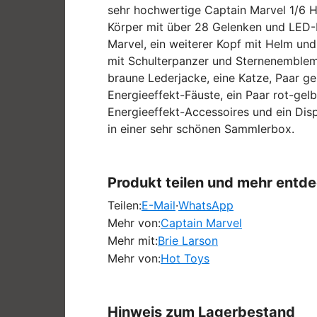
sehr hochwertige Captain Marvel 1/6 Ho
Körper mit über 28 Gelenken und LED-B
Marvel, ein weiterer Kopf mit Helm u
mit Schulterpanzer und Sternenemblem Br
braune Lederjacke, eine Katze, Paar g
Energieeffekt-Fäuste, ein Paar rot-gel
Energieeffekt-Accessoires und ein Dis
in einer sehr schönen Sammlerbox.
Produkt teilen und mehr entd
Teilen:
E-Mail
·
WhatsApp
Mehr von:
Captain Marvel
Mehr mit:
Brie Larson
Mehr von:
Hot Toys
Hinweis zum Lagerbestand