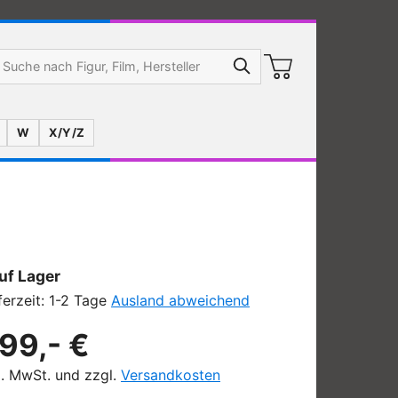
W
X/Y/Z
uf Lager
ferzeit: 1-2 Tage
Ausland abweichend
99,- €
l. MwSt. und zzgl.
Versandkosten