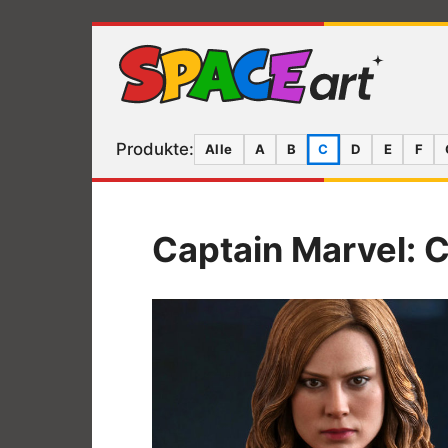
Produkte:
Alle
A
B
C
D
E
F
Captain Marvel: C