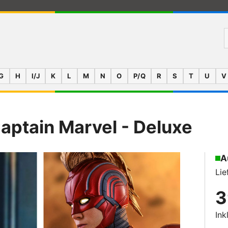
G
H
I/J
K
L
M
N
O
P/Q
R
S
T
U
V
aptain Marvel - Deluxe
A
Lie
3
Ink