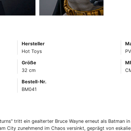
Hersteller
Ma
Hot Toys
PV
Größe
MP
32 cm
C
Bestell-Nr.
BM041
rns" tritt ein gealterter Bruce Wayne erneut als Batman i
m City zunehmend im Chaos versinkt, geprägt von eskalier