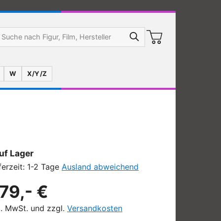
W
X/Y/Z
uf Lager
ferzeit: 1-2 Tage
Ausland abweichend
79,- €
l. MwSt. und zzgl.
Versandkosten