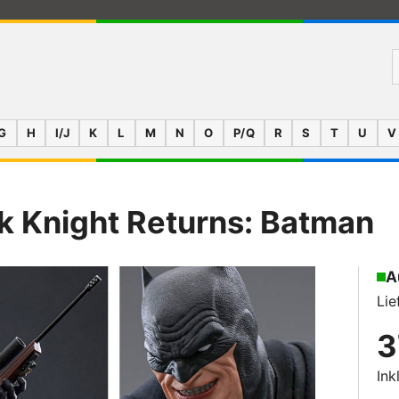
G
H
I/J
K
L
M
N
O
P/Q
R
S
T
U
V
k Knight Returns: Batman
A
Lie
3
Ink