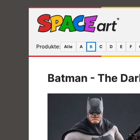
Produkte:
Alle
A
B
C
D
E
F
Batman - The Dar