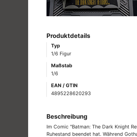
Produktdetails
Typ
1/6 Figur
Maßstab
1/6
EAN / GTIN
4895228620293
Beschreibung
Im Comic "Batman: The Dark Knight Retu
Ruhestand beendet hat. Während Gotha