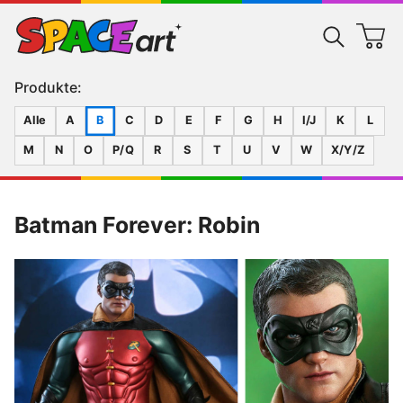
Produkte:
Alle
A
B
C
D
E
F
G
H
I/J
K
L
M
N
O
P/Q
R
S
T
U
V
W
X/Y/Z
Batman Forever: Robin