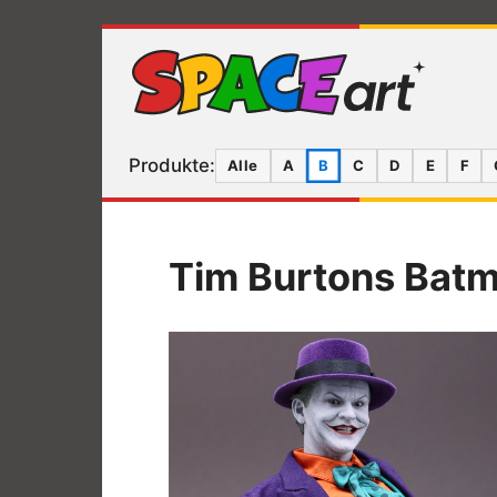
Produkte:
Alle
A
B
C
D
E
F
Tim Burtons Batm