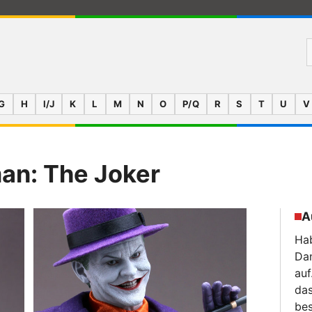
G
H
I/J
K
L
M
N
O
P/Q
R
S
T
U
V
an: The Joker
A
Hab
Da
auf
das
bes