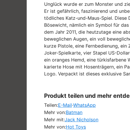
Unglück wurde er zum Monster und zieh
Er ist gefährlich, faszinierend und un
tödliches Katz-und-Maus-Spiel. Diese D
Bösewicht, nämlich ein Symbol für das
dem Jahr 2011, die heutzutage eine abs
beweglichen Augen, ein voll beweglich
kurze Pistole, eine Fernbedienung, ein
Joker-Spielkarte, vier Stapel US-Dollar-
ein oranges Hemd, eine türkisfarbene W
karierte Hose mit Hosenträgern, ein P
Logo. Verpackt ist dieses exklusive S
Produkt teilen und mehr entd
Teilen:
E-Mail
·
WhatsApp
Mehr von:
Batman
Mehr mit:
Jack Nicholson
Mehr von:
Hot Toys