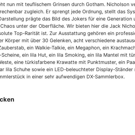
t nun mit teuflischem Grinsen durch Gotham. Nicholson ve
berechenbar zugleich. Er sprengt jede Ordnung, stellt das S
arstellung prägte das Bild des Jokers für eine Generation un
 Chaos unter der Oberfläche. Wir bieten hier die Jack Nich
olute Top-Rarität ist. Zur Ausstattung gehören ein profess
er Körper mit über 30 Gelenken, acht verschiedene austausc
 Zauberstab, ein Walkie-Talkie, ein Megaphon, ein Krachma
Scheine, ein lila Hut, ein lila Smoking, ein lila Mantel mit 
este, eine türkisfarbene Krawatte mit Punktmuster, ein Paa
aar lila Schuhe sowie ein LED-beleuchteter Display-Ständer
ammlerstück in einer sehr aufwendigen DX-Sammlerbox.
ecken