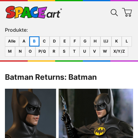
Produkte:
Alle
A
B
C
D
E
F
G
H
I/J
K
L
M
N
O
P/Q
R
S
T
U
V
W
X/Y/Z
Batman Returns: Batman