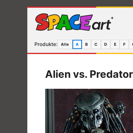
Produkte:
Alle
A
B
C
D
E
F
Alien vs. Predator