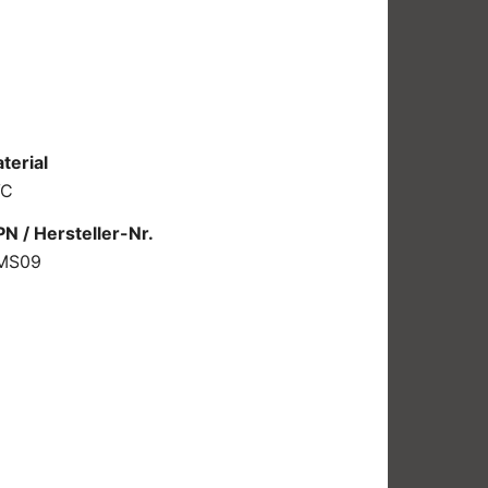
terial
VC
N / Hersteller-Nr.
MS09