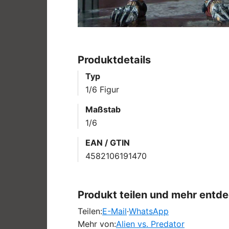
Produktdetails
Typ
1/6 Figur
Maßstab
1/6
EAN / GTIN
4582106191470
Produkt teilen und mehr entd
Teilen:
E-Mail
·
WhatsApp
Mehr von:
Alien vs. Predator