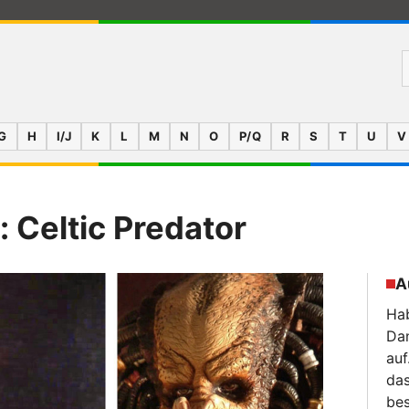
G
H
I/J
K
L
M
N
O
P/Q
R
S
T
U
V
: Celtic Predator
A
Hab
Da
auf
das
bes