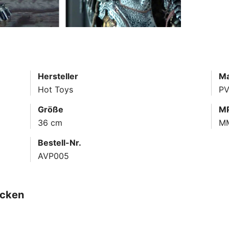
Hersteller
Ma
Hot Toys
P
Größe
MP
36 cm
M
Bestell-Nr.
AVP005
ecken