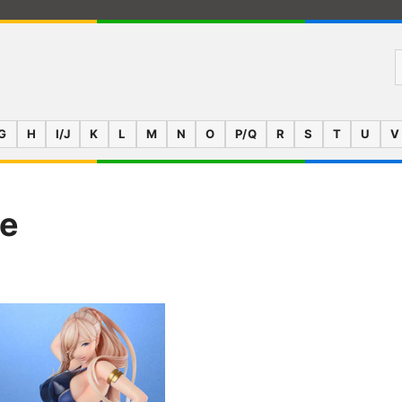
G
H
I/J
K
L
M
N
O
P/Q
R
S
T
U
V
se