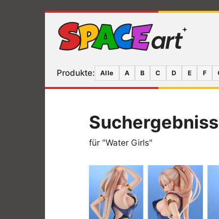
Produkte:
Alle
A
B
C
D
E
F
Suchergebnis
für "Water Girls"