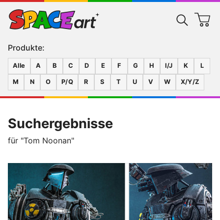
Produkte:
Alle
A
B
C
D
E
F
G
H
I/J
K
L
M
N
O
P/Q
R
S
T
U
V
W
X/Y/Z
Suchergebnisse
für "Tom Noonan"