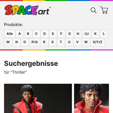
Produkte:
Alle
A
B
C
D
E
F
G
H
I/J
K
L
M
N
O
P/Q
R
S
T
U
V
W
X/Y/Z
Suchergebnisse
für "Thriller"