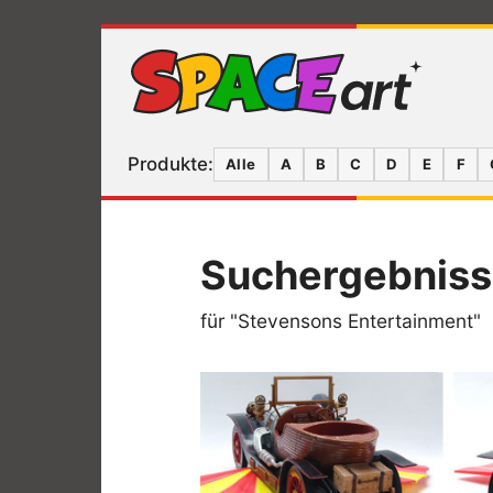
Produkte:
Alle
A
B
C
D
E
F
Suchergebnis
für "Stevensons Entertainment"