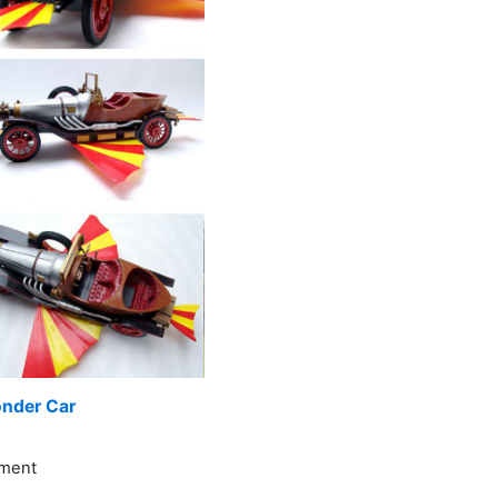
onder Car
nment