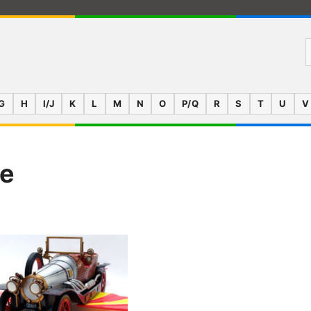
G
H
I/J
K
L
M
N
O
P/Q
R
S
T
U
V
se